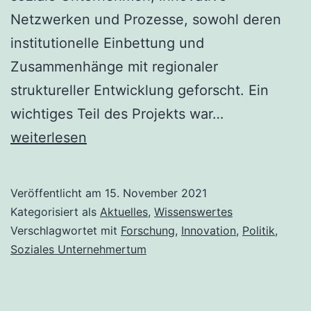
Netzwerken und Prozesse, sowohl deren
institutionelle Einbettung und
Zusammenhänge mit regionaler
struktureller Entwicklung geforscht. Ein
Ländliche
wichtiges Teil des Projekts war…
Soziale
weiterlesen
Innovationen
in
Veröffentlicht am
15. November 2021
international
Kategorisiert als
Aktuelles
,
Wissenswertes
Vergleich:
Verschlagwortet mit
Forschung
,
Innovation
,
Politik
,
Soziales Unternehmertum
Ergebnisse
aus
dem