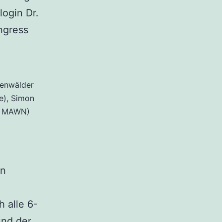
ogin Dr.
ngress
denwälder
e), Simon
iv MAWN)
en
 alle 6-
nd der