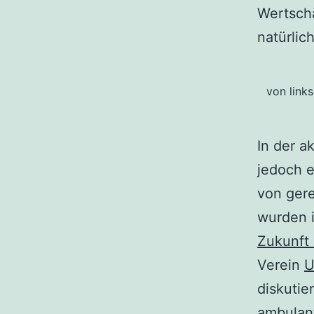
Wertsch
natürlic
von link
In der a
jedoch 
von ger
wurden 
Zukunft 
Verein
U
diskutie
ambulant