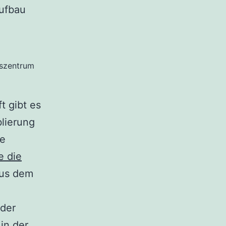
aufbau
tszentrum
t gibt es
lierung
ie
e die
aus dem
 der
in der