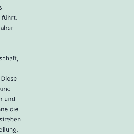
s
führt.
daher
schaft
,
. Diese
 und
en und
hne die
 streben
eilung,