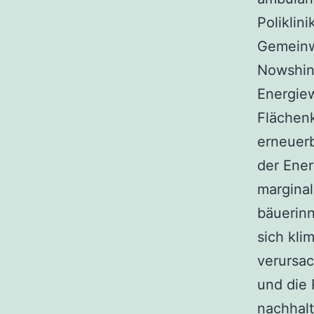
Poliklini
Gemeinw
Nowshin
Energie
Flächen
erneuer
der Ene
marginal
bäuerin
sich kli
verursac
und die 
nachhalt