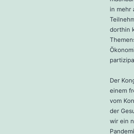
in mehr 
Teilnehm
dorthin 
Themenst
Ökonomi
partizi
Der Kon
einem fr
vom Kon
der Ges
wir ein 
Pandemie