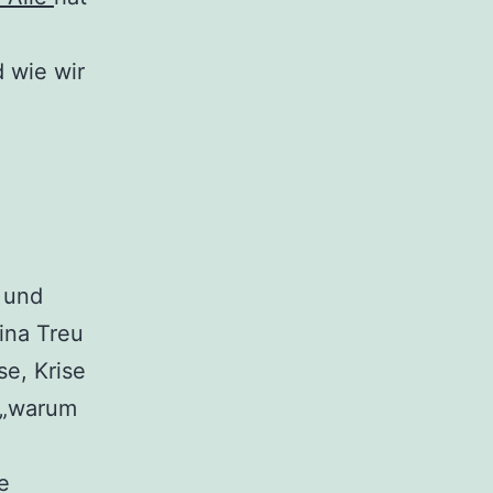
 wie wir
und
Nina Treu
e, Krise
 „warum
e