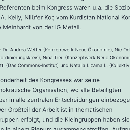
Referenten beim Kongress waren u.a. die Soziol
A. Kelly, Nilüfer Koç vom Kurdistan National Ko
Meinhardt von der IG Metall.
s: Dr. Andrea Wetter (Konzeptwerk Neue Ökonomie), Nic O
oordinierungskreis), Nina Treu (Konzeptwerk Neue Ökonomi
ütti (Das Commons-Institut) und Natalia Lizama L. (Kollekt
onderheit des Kongresses war seine
okratische Organisation, wo alle Beteiligten
bar in alle zentralen Entscheidungen einbezog
er Großteil der Arbeit ist in thematischen
ruppen erfolgt, und die Kleingruppen haben sich
n in einem Plenum zusammengetroffen. Aufgru