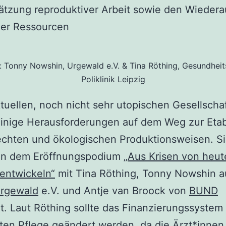
ätzung reproduktiver Arbeit sowie den Wieder
her Ressourcen
s: Tonny Nowshin, Urgewald e.V. & Tina Röthing, Gesundhei
Poliklinik Leipzig
ktuellen, noch nicht sehr utopischen Gesellschaf
einige Herausforderungen auf dem Weg zur Etab
echten und ökologischen Produktionsweisen. S
in dem Eröffnungspodium
„Aus Krisen von heut
entwickeln“
mit Tina Röthing, Tonny Nowshin 
rgewald
e.V. und Antje van Broock von
BUND
rt. Laut Röthing sollte das Finanzierungssystem
en Pflege geändert werden, da die Ärzt*innen 