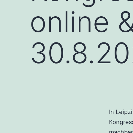
online &
30.8.2
In Leipz
Kongress
machbare