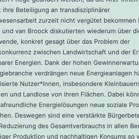
k ihre Beteiligung an transdisziplinärer
esensarbeit zurzeit nicht vergütet bekommen
 und van Broock diskutierten wiederum über di
wende, konkret gesagt über das Problem der
konkurrenz zwischen Landwirtschaft und der E
barer Energien. Dank der hohen Gewinnerwartu
rgiebranche verdrängen neue Energieanlagen h
isierte Nutzer*innen, insbesondere Kleinbauer
nen und Landlose von ihren Flächen. Dabei kön
mafreundliche Energielösungen neue soziale Pr
hen. Deswegen sind eine verstärkte Bürgerbete
Reduzierung des Gesamtverbrauchs in allen Be
iger Produktion und nachhaltigen Konsums so w