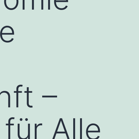
ne
ft –
für Alle