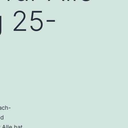
g 25-
ach-
nd
r Alle
hat