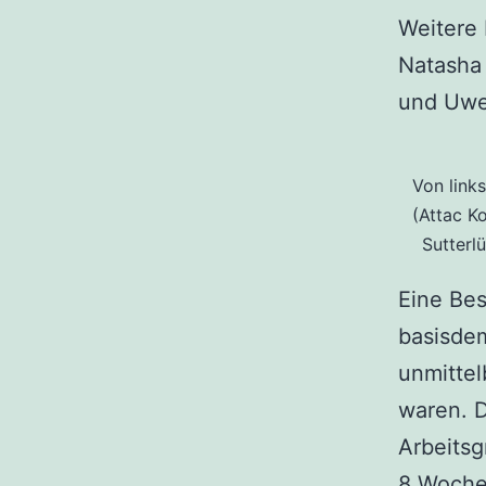
Weitere 
Natasha 
und Uwe 
Von link
(Attac K
Sutterl
Eine Bes
basisdem
unmittel
waren. D
Arbeitsg
8 Woche