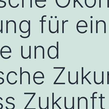
ung für ei
te und
sche Zukun
s Zukunft 