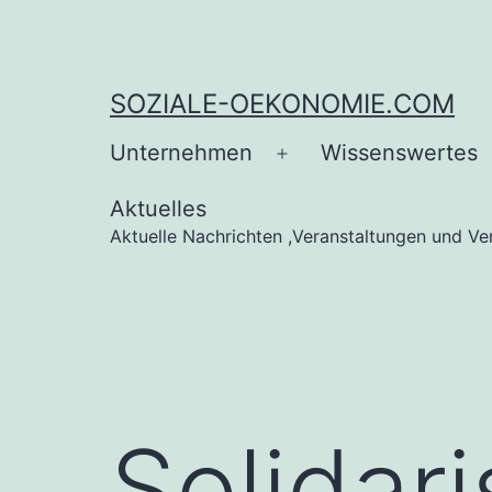
Zum
Inhalt
springen
SOZIALE-OEKONOMIE.COM
Unternehmen
Wissenswertes
Menü
öffnen
Aktuelles
Aktuelle Nachrichten ,Veranstaltungen und V
Solidar