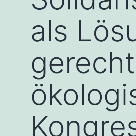
als Lös
gerech
ökologi
Kongres