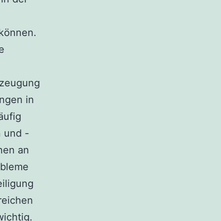
 können.
e
rzeugung
ngen in
äufig
n und -
nen an
obleme
iligung
reichen
ichtig.