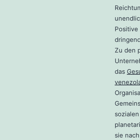
Reichtum
unendlic
Positive
dringend
Zu den p
Unterne
das
Gesu
venezol
Organisa
Gemeinsc
sozialen
planetar
sie nach