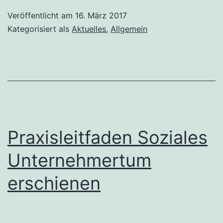
Netzwerk
Veröffentlicht am
16. März 2017
Kategorisiert als
Aktuelles
,
Allgemein
für
alternative
Lebensmittelversorgung
Praxisleitfaden Soziales
Unternehmertum
erschienen